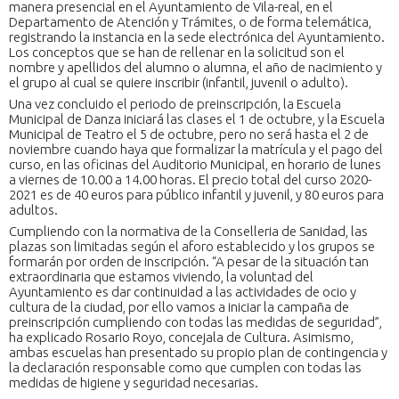
manera presencial en el Ayuntamiento de Vila-real, en el
Departamento de Atención y Trámites, o de forma telemática,
registrando la instancia en la sede electrónica del Ayuntamiento.
Los conceptos que se han de rellenar en la solicitud son el
nombre y apellidos del alumno o alumna, el año de nacimiento y
el grupo al cual se quiere inscribir (infantil, juvenil o adulto).
Una vez concluido el periodo de preinscripción, la Escuela
Municipal de Danza iniciará las clases el 1 de octubre, y la Escuela
Municipal de Teatro el 5 de octubre, pero no será hasta el 2 de
noviembre cuando haya que formalizar la matrícula y el pago del
curso, en las oficinas del Auditorio Municipal, en horario de lunes
a viernes de 10.00 a 14.00 horas. El precio total del curso 2020-
2021 es de 40 euros para público infantil y juvenil, y 80 euros para
adultos.
Cumpliendo con la normativa de la Conselleria de Sanidad, las
plazas son limitadas según el aforo establecido y los grupos se
formarán por orden de inscripción. “A pesar de la situación tan
extraordinaria que estamos viviendo, la voluntad del
Ayuntamiento es dar continuidad a las actividades de ocio y
cultura de la ciudad, por ello vamos a iniciar la campaña de
preinscripción cumpliendo con todas las medidas de seguridad”,
ha explicado Rosario Royo, concejala de Cultura. Asimismo,
ambas escuelas han presentado su propio plan de contingencia y
la declaración responsable como que cumplen con todas las
medidas de higiene y seguridad necesarias.