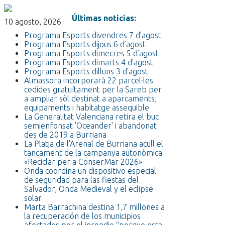
Últimas noticias:
10 agosto, 2026
Programa Esports divendres 7 d’agost
Programa Esports dijous 6 d’agost
Programa Esports dimecres 5 d’agost
Programa Esports dimarts 4 d'agost
Programa Esports dilluns 3 d'agost
Almassora incorporarà 22 parcel·les
cedides gratuïtament per la Sareb per
a ampliar sòl destinat a aparcaments,
equipaments i habitatge assequible
La Generalitat Valenciana retira el buc
semienfonsat 'Oceander' i abandonat
des de 2019 a Burriana
La Platja de l'Arenal de Burriana acull el
tancament de la campanya autonòmica
«Reciclar per a ConserMar 2026»
Onda coordina un dispositivo especial
de seguridad para las fiestas del
Salvador, Onda Medieval y el eclipse
solar
Marta Barrachina destina 1,7 millones a
la recuperación de los municipios