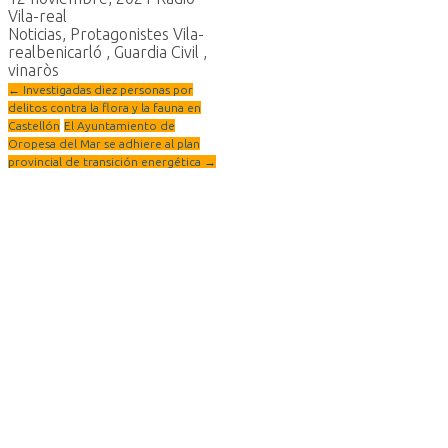
Vila-real
Noticias
,
Protagonistes Vila-
real
benicarló
,
Guardia Civil
,
vinaròs
←
Investigadas diez personas por
delitos contra la flora y la fauna en
Castellón
El Ayuntamiento de
Oropesa del Mar se adhiere al plan
provincial de transición energética
→