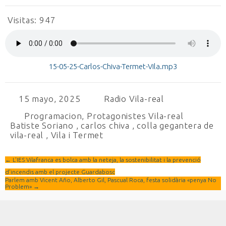
Visitas:
947
15-05-25-Carlos-Chiva-Termet-Vila.mp3
15 mayo, 2025
Radio Vila-real
Programacion
,
Protagonistes Vila-real
Batiste Soriano
,
carlos chiva
,
colla gegantera de
vila-real
,
Vila i Termet
←
L’IES Vilafranca es bolca amb la neteja, la sostenibilitat i la prevenció
d’incendis amb el projecte Guardabosc
Parlem amb Vicent Año, Alberto Gil, Pascual Roca, festa solidària «penya No
Problem»
→