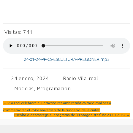
Visitas:
741
24-01-24-PP-CS-ESCULTURA-PREGONER.mp3
24 enero, 2024
Radio Vila-real
Noticias
,
Programacion
←
Vila-real celebrarà el Carnestoltes amb temàtica medieval per a
commemorar el 750é aniversari de la fundació de la ciutat
Escolta o descarrega el programa de ‘Protagonistes’ de 23-01-2024
→