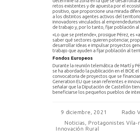
determine la zona en la que se desarrollará 
retos existentes y de apuesta por el ecosi
positivo, que proporcione una mirada difer
a los distintos agentes activos del territor
innovadores vinculados al emprendedurism
de trabajo y, por lo tanto, fijar población al 
«Lo que se pretende», prosigue Pérez, es «a
saber qué sectores quieren potenciar, pro
desarrollar ideas e impulsar proyectos ge
trabajo que ayuden a fijar población al terri
Fondos Europeos
Durante la reunión telemática de Martí y P
se ha abordado la publicación en el BOE e
convocatoria de proyectos que se financia
Generation EU que sean referentes e innov
señalar que la Diputación de Castellón tien
beneficiarse los pequeños pueblos de interi
9 diciembre, 2021
Radio V
Noticias
,
Protagonistes Vila-
Innovación Rural