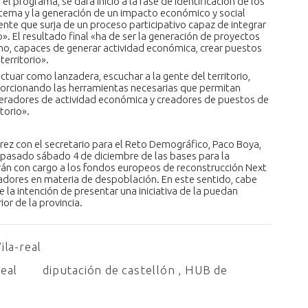
el programa, se dará inicio a la fase de identificación de los
stema y la generación de un impacto económico y social
ente que surja de un proceso participativo capaz de integrar
io». El resultado final «ha de ser la generación de proyectos
o, capaces de generar actividad económica, crear puestos
territorio».
ctuar como lanzadera, escuchar a la gente del territorio,
porcionando las herramientas necesarias que permitan
neradores de actividad económica y creadores de puestos de
torio».
érez con el secretario para el Reto Demográfico, Paco Boya,
l pasado sábado 4 de diciembre de las bases para la
rán con cargo a los fondos europeos de reconstrucción Next
adores en materia de despoblación. En este sentido, cabe
e la intención de presentar una iniciativa de la puedan
or de la provincia.
ila-real
real
diputación de castellón
,
HUB de