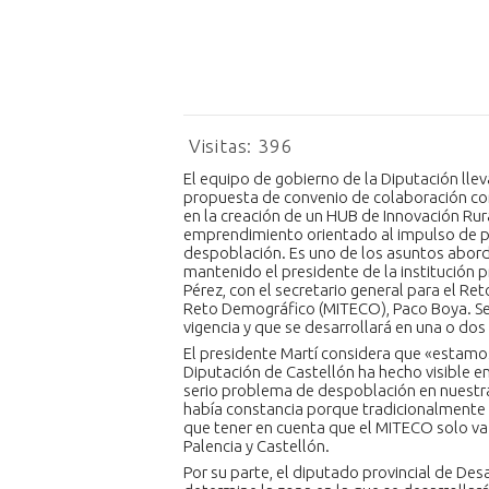
Visitas:
396
El equipo de gobierno de la Diputación lle
propuesta de convenio de colaboración con
en la creación de un HUB de Innovación Rura
emprendimiento orientado al impulso de po
despoblación. Es uno de los asuntos abord
mantenido el presidente de la institución pr
Pérez, con el secretario general para el Ret
Reto Demográfico (MITECO), Paco Boya. Se 
vigencia y que se desarrollará en una o do
El presidente Martí considera que «estamos
Diputación de Castellón ha hecho visible e
serio problema de despoblación en nuestras
había constancia porque tradicionalmente nu
que tener en cuenta que el MITECO solo va 
Palencia y Castellón.
Por su parte, el diputado provincial de Desa