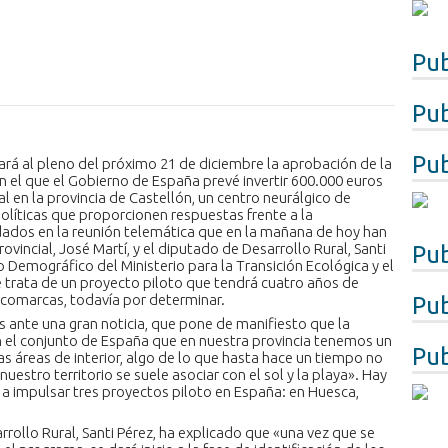
Pub
Pub
Pub
vará al pleno del próximo 21 de diciembre la aprobación de la
 el que el Gobierno de España prevé invertir 600.000 euros
l en la provincia de Castellón, un centro neurálgico de
líticas que proporcionen respuestas frente a la
ados en la reunión telemática que en la mañana de hoy han
ovincial, José Martí, y el diputado de Desarrollo Rural, Santi
Pub
o Demográfico del Ministerio para la Transición Ecológica y el
trata de un proyecto piloto que tendrá cuatro años de
s comarcas, todavía por determinar.
Pub
 ante una gran noticia, que pone de manifiesto que la
n el conjunto de España que en nuestra provincia tenemos un
Pub
 áreas de interior, algo de lo que hasta hace un tiempo no
estro territorio se suele asociar con el sol y la playa». Hay
a impulsar tres proyectos piloto en España: en Huesca,
rrollo Rural, Santi Pérez, ha explicado que «una vez que se