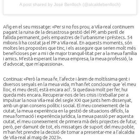
A post shared by José Benlloch (@alcaldebenlloch)
Afig en el seu missatge: «Per si no fos prou, a Vila-real continuem
pagant la ruïna de la desastrosa gestió del PP, amb perill de
fallida permanent, pels empastres de l’urbanisme i préstecs. 54
milions li ha costat ja el PP a Vila-real. En aquests moments, són
moltes les propostes que tinc, i els assegure que serien molt més
beneficioses per a mi i de major tranquil·litat per a la meua família
i amics. M’està esperant la meua empresa, la meua professió, la
d’advocat, que m’apassiona».
Continua: «Però la meua fe, l’afecte i ànim de moltíssima gent i
diversos senyals en la meua vida, m’han fet concloure que ‘el meu
lloc, el meu destí, està encara ací’. Si quedava molt per fer, hui
queda més encara. Recuperar-nos de les crisis i treballar per a
impulsar la nova Vila-real del segle XXI que junts hem dissenyat,
amb un gran consens polític i social. El meu coneixement de la
ciutat, la meua experiència en la gestió de situacions difícils, la
meua formació i experiència jurídica, la meua passió per aquesta
ciutat, el meu coneixement de primera mà dels projectes de futur,
però, per damunt de tot, els missatges de suport del meu poble,
m’han fet prendre la decisió de tornar a presentar-me a l’alcaldia
de Vila-real al maig de 2023».