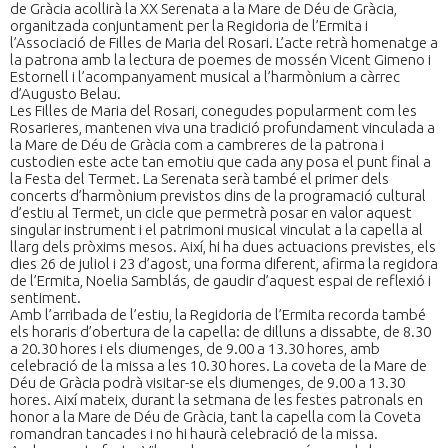
de Gràcia acollirà la XX Serenata a la Mare de Déu de Gràcia,
organitzada conjuntament per la Regidoria de l’Ermita i
l’Associació de Filles de Maria del Rosari. L’acte retrà homenatge a
la patrona amb la lectura de poemes de mossén Vicent Gimeno i
Estornell i l’acompanyament musical a l’harmònium a càrrec
d’Augusto Belau.
Les Filles de Maria del Rosari, conegudes popularment com les
Rosarieres, mantenen viva una tradició profundament vinculada a
la Mare de Déu de Gràcia com a cambreres de la patrona i
custodien este acte tan emotiu que cada any posa el punt final a
la Festa del Termet. La Serenata serà també el primer dels
concerts d’harmònium previstos dins de la programació cultural
d’estiu al Termet, un cicle que permetrà posar en valor aquest
singular instrument i el patrimoni musical vinculat a la capella al
llarg dels pròxims mesos. Així, hi ha dues actuacions previstes, els
dies 26 de juliol i 23 d’agost, una forma diferent, afirma la regidora
de l’Ermita, Noelia Samblás, de gaudir d’aquest espai de reflexió i
sentiment.
Amb l’arribada de l’estiu, la Regidoria de l’Ermita recorda també
els horaris d’obertura de la capella: de dilluns a dissabte, de 8.30
a 20.30 hores i els diumenges, de 9.00 a 13.30 hores, amb
celebració de la missa a les 10.30 hores. La coveta de la Mare de
Déu de Gràcia podrà visitar-se els diumenges, de 9.00 a 13.30
hores. Així mateix, durant la setmana de les festes patronals en
honor a la Mare de Déu de Gràcia, tant la capella com la Coveta
romandran tancades i no hi haurà celebració de la missa.