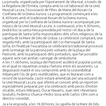
La jornada, organitzada per l’Ajuntament de Vila-real, a través de
la Regidoria de l’Ermita, compta amb la col·laboració de la Unió
Musical La Lira, l’Associació de Filles de Maria del Rosari i la
Confraria de la Divina Aurora. La programació començarà a les
8.30 hores amb el tradicional Rosari de la Divina Aurora,
organitzat per la Confraria de la Divina Aurora i acompanyat per
músics de la Unió Musical La Lira. A continuació, a les 9.30 hores,
tindrà lloc la santa missa presidida pel rector i el diaca de la
parròquia de Santa Sofia responsables dels oficis religiosos de la
capella de la Mare de Déu de Gràcia. La celebració comptarà, una
vegada més, amb la participació del Cor Parroquial de Santa
Sofia. En finalitzar l’eucaristia se celebrarà la tradicional processó
amb la imatge de la patrona pels voltants de la plaça del
Pastoret, amb la participació dels portadors, que fan possible
aquest acte tan arrelat i carregat de simbolisme.
A les 11.00 hores, la plaça del Pastoret acollirà el popular porrat,
en el qual es repartiran orxata i fartons entre els assistents. La
degustació manté el seu compromís amb la sostenibilitat
mitjançant l’ús de gots reutilitzables, que es lliuraran com a
record de la jornada. L’acte estarà amenitzat per una actuació de
la Unió Musical La Lira, que oferirà un concert amb un repertori
especialment preparat per a la celebració amb peces d’Antón
Alcalde, Arturo Márquez, Óscar Navarro, Juan Vert i Reveriano
Soutullo, Federico Chueca i Pedro Sosa amb Carlos Cifre com a
director convidat.
Ja a la vesprada, a les 18.00 hores, la capella de la Mare de Déu