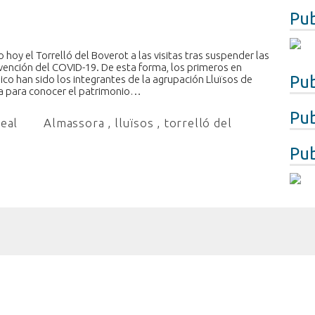
Pub
oy el Torrelló del Boverot a las visitas tras suspender las
vención del COVID-19. De esta forma, los primeros en
Pub
co han sido los integrantes de la agrupación Lluïsos de
ada para conocer el patrimonio…
Pub
real
Almassora
,
lluïsos
,
torrelló del
Pub