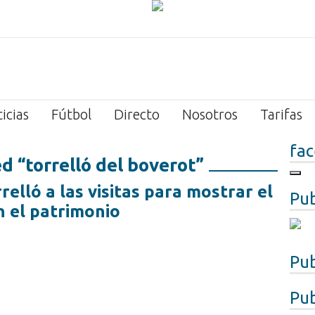
icias
Fútbol
Directo
Nosotros
Tarifas
fa
d “torrelló del boverot”
elló a las visitas para mostrar el
Pub
n el patrimonio
Pub
Pub