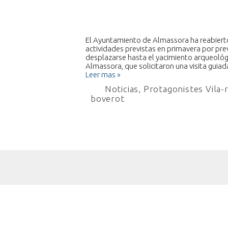
El Ayuntamiento de Almassora ha reabierto h
actividades previstas en primavera por pre
desplazarse hasta el yacimiento arqueológi
Almassora, que solicitaron una visita gui
Leer mas »
Noticias
,
Protagonistes Vila-
boverot