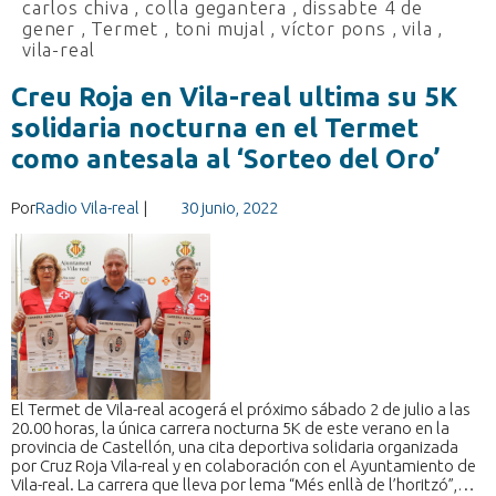
carlos chiva
,
colla gegantera
,
dissabte 4 de
gener
,
Termet
,
toni mujal
,
víctor pons
,
vila
,
vila-real
Creu Roja en Vila-real ultima su 5K
solidaria nocturna en el Termet
como antesala al ‘Sorteo del Oro’
Por
Radio Vila-real
|
30 junio, 2022
El Termet de Vila-real acogerá el próximo sábado 2 de julio a las
20.00 horas, la única carrera nocturna 5K de este verano en la
provincia de Castellón, una cita deportiva solidaria organizada
por Cruz Roja Vila-real y en colaboración con el Ayuntamiento de
Vila-real. La carrera que lleva por lema “Més enllà de l’horitzó”,…