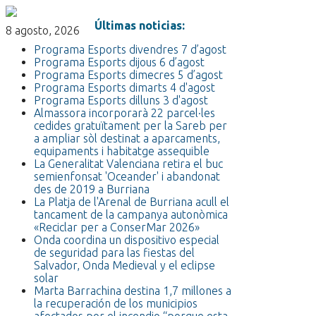
Últimas noticias:
8 agosto, 2026
Programa Esports divendres 7 d’agost
Programa Esports dijous 6 d’agost
Programa Esports dimecres 5 d’agost
Programa Esports dimarts 4 d'agost
Programa Esports dilluns 3 d'agost
Almassora incorporarà 22 parcel·les
cedides gratuïtament per la Sareb per
a ampliar sòl destinat a aparcaments,
equipaments i habitatge assequible
La Generalitat Valenciana retira el buc
semienfonsat 'Oceander' i abandonat
des de 2019 a Burriana
La Platja de l'Arenal de Burriana acull el
tancament de la campanya autonòmica
«Reciclar per a ConserMar 2026»
Onda coordina un dispositivo especial
de seguridad para las fiestas del
Salvador, Onda Medieval y el eclipse
solar
Marta Barrachina destina 1,7 millones a
la recuperación de los municipios