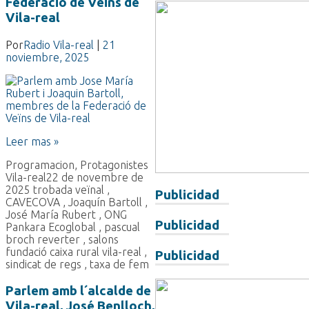
Federació de Veïns de
Vila-real
Por
Radio Vila-real
|
21
noviembre, 2025
Leer mas »
Programacion
,
Protagonistes
Vila-real
22 de novembre de
2025 trobada veïnal
,
Publicidad
CAVECOVA
,
Joaquín Bartoll
,
José María Rubert
,
ONG
Publicidad
Pankara Ecoglobal
,
pascual
broch reverter
,
salons
fundació caixa rural vila-real
,
Publicidad
sindicat de regs
,
taxa de fem
Parlem amb l´alcalde de
Vila-real, José Benlloch,