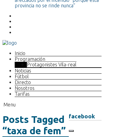
afectados por el incendio “porque esta
provincia no se rinde nunca”
Inicio
Programación
Protagonistes Vila-real
Noticias
Fútbol
Directo
Nosotros
Tarifas
Menu
facebook
Posts Tagged
“taxa de fem”