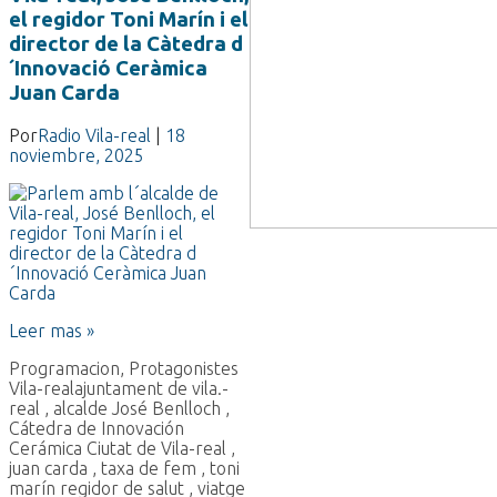
el regidor Toni Marín i el
director de la Càtedra d
´Innovació Ceràmica
Juan Carda
Por
Radio Vila-real
|
18
noviembre, 2025
Leer mas »
Programacion
,
Protagonistes
Vila-real
ajuntament de vila.-
real
,
alcalde José Benlloch
,
Cátedra de Innovación
Cerámica Ciutat de Vila-real
,
juan carda
,
taxa de fem
,
toni
marín regidor de salut
,
viatge