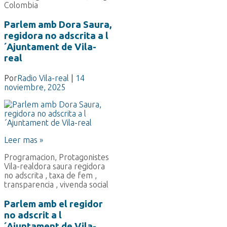
Colombia
Parlem amb Dora Saura,
regidora no adscrita a l
´Ajuntament de Vila-
real
Por
Radio Vila-real
|
14
noviembre, 2025
Leer mas »
Programacion
,
Protagonistes
Vila-real
dora saura regidora
no adscrita
,
taxa de fem
,
transparencia
,
vivenda social
Parlem amb el regidor
no adscrit a l
´Ajuntament de Vila-