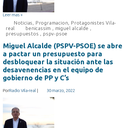
Leer mas »
Noticias
,
Programacion
,
Protagonistes Vila-
real
benicassim
,
miguel alcalde
,
presupuestos
,
pspv-psoe
Miguel Alcalde (PSPV-PSOE) se abre
a pactar un presupuesto para
desbloquear la situación ante las
desavenencias en el equipo de
gobierno de PP y C’s
Por
Radio Vila-real
|
30 marzo, 2022