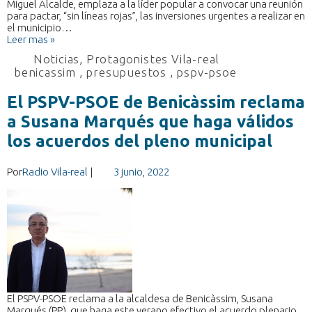
Miguel Alcalde, emplaza a la líder popular a convocar una reunión
para pactar, “sin líneas rojas”, las inversiones urgentes a realizar en
el municipio…
Leer mas »
Noticias
,
Protagonistes Vila-real
benicassim
,
presupuestos
,
pspv-psoe
El PSPV-PSOE de Benicàssim reclama
a Susana Marqués que haga válidos
los acuerdos del pleno municipal
Por
Radio Vila-real
|
3 junio, 2022
El PSPV-PSOE reclama a la alcaldesa de Benicàssim, Susana
Marqués (PP), que haga este verano efectivo el acuerdo plenario