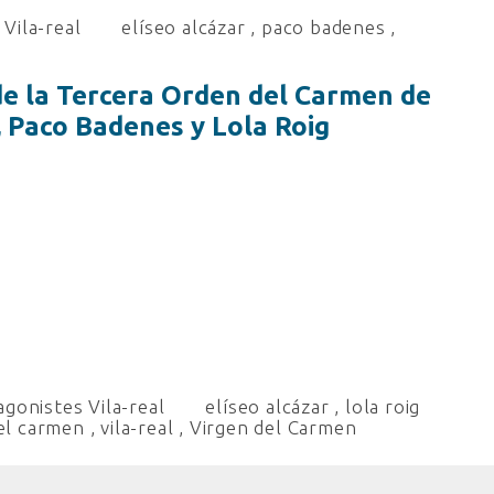
Vila-real
elíseo alcázar
,
paco badenes
,
de la Tercera Orden del Carmen de
r, Paco Badenes y Lola Roig
gonistes Vila-real
elíseo alcázar
,
lola roig
el carmen
,
vila-real
,
Virgen del Carmen