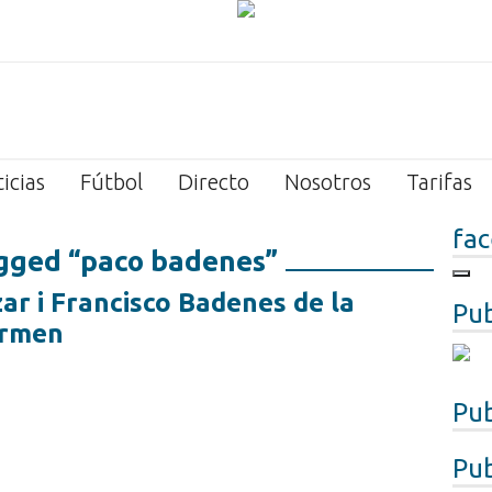
icias
Fútbol
Directo
Nosotros
Tarifas
fa
gged “paco badenes”
ar i Francisco Badenes de la
Pub
armen
Pub
Pub