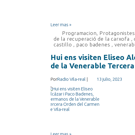
Leer mas »
Programacion
,
Protagonistes 
de la recuperació de la carxofa
,
castillo
,
paco badenes
,
venerab
Hui ens visiten Eliseo 
de la Venerable Tercera
Por
Radio Vila-real
|
13 julio, 2023
Leer mas »