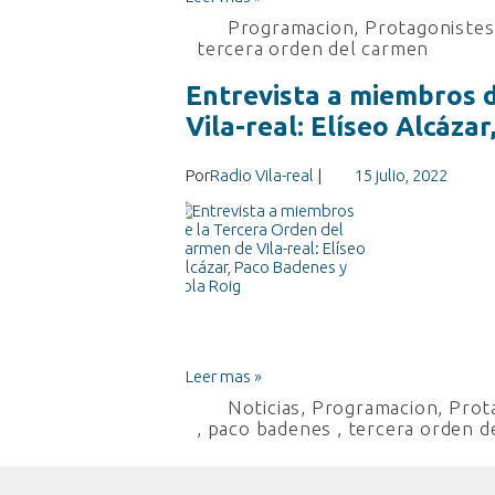
Programacion
,
Protagonistes 
tercera orden del carmen
Entrevista a miembros 
Vila-real: Elíseo Alcáza
Por
Radio Vila-real
|
15 julio, 2022
Leer mas »
Noticias
,
Programacion
,
Prota
,
paco badenes
,
tercera orden d