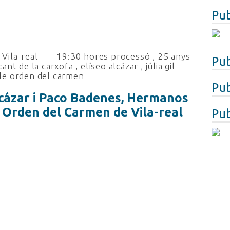
Pub
Vila-real
19:30 hores processó
,
25 anys
Pub
cant de la carxofa
,
elíseo alcázar
,
júlia gil
le orden del carmen
Pub
Alcázar i Paco Badenes, Hermanos
 Orden del Carmen de Vila-real
Pub