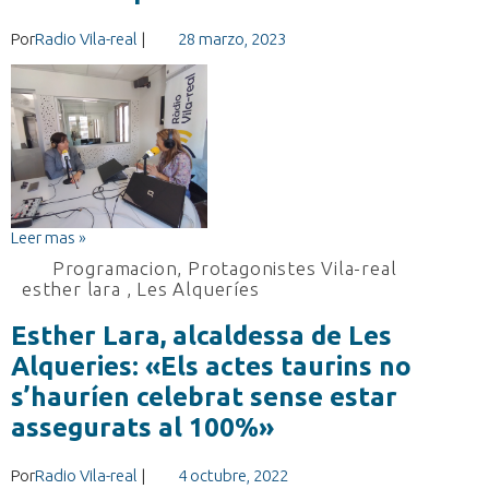
Por
Radio Vila-real
|
28 marzo, 2023
Leer mas »
Programacion
,
Protagonistes Vila-real
esther lara
,
Les Alqueríes
Esther Lara, alcaldessa de Les
Alqueries: «Els actes taurins no
s’hauríen celebrat sense estar
assegurats al 100%»
Por
Radio Vila-real
|
4 octubre, 2022