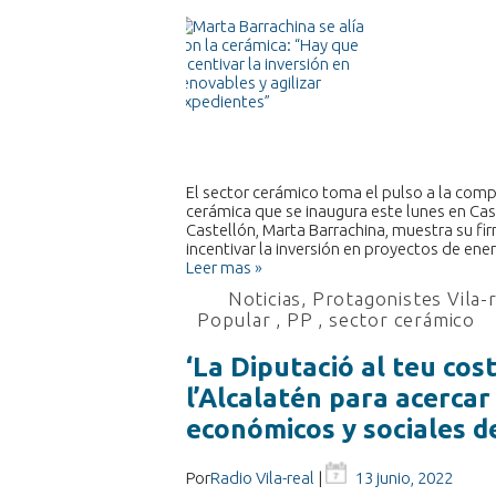
El sector cerámico toma el pulso a la compl
cerámica que se inaugura este lunes en Cast
Castellón, Marta Barrachina, muestra su fi
incentivar la inversión en proyectos de en
Leer mas »
Noticias
,
Protagonistes Vila-
Popular
,
PP
,
sector cerámico
‘La Diputació al teu cost
l’Alcalatén para acercar 
económicos y sociales d
Por
Radio Vila-real
|
13 junio, 2022