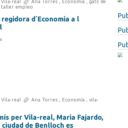
Vila-real
Ana Torres
,
Economía
,
gats de
,
taller empleo
Pub
regidora d´Economia a l
l
Pub
4
Pub
Vila-real
Ana Torres
,
Economía
,
vila-
s per Vila-real, Maria Fajardo,
 ciudad de Benlloch es