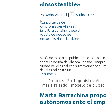
«insostenible»
Por
Radio Vila-real
|
5 julio, 2022
A raíz de los datos publicados el pasado mi
sobre la deuda de Vila-real, desde Comprom
ciudad de Vila-real con su mayoría absolut
de Vila-real hasta un…
Leer mas »
Noticias
,
Protagonistes Vila-
maría fajardo
,
modelo de ciudad
Marta Barrachina propo
autónomos ante el empe