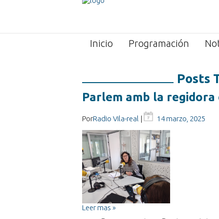
Inicio
Programación
Not
Posts 
Parlem amb la regidora 
Por
Radio Vila-real
|
14 marzo, 2025
Leer mas »