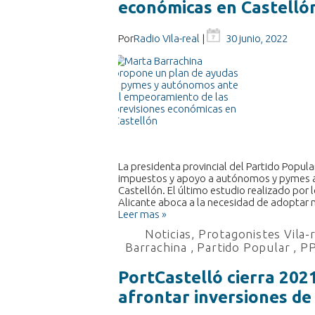
económicas en Castelló
Por
Radio Vila-real
|
30 junio, 2022
La presidenta provincial del Partido Popul
impuestos y apoyo a autónomos y pymes ant
Castellón. El último estudio realizado por
Alicante aboca a la necesidad de adopta
Leer mas »
Noticias
,
Protagonistes Vila-
Barrachina
,
Partido Popular
,
P
PortCastelló cierra 202
afrontar inversiones de