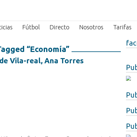
icias
Fútbol
Directo
Nosotros
Tarifas
fa
Tagged “Economía”
de Vila-real, Ana Torres
Pub
Pub
Pub
Pub