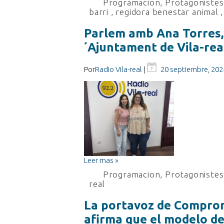
Programacion
,
Protagonistes 
barri
,
regidora benestar animal
Parlem amb Ana Torres, 
´Ajuntament de Vila-rea
Por
Radio Vila-real
|
20 septiembre, 202
Leer mas »
Programacion
,
Protagonistes 
real
La portavoz de Compromí
afirma que el modelo de