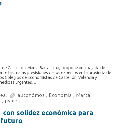
n
ar de Castellón, Marta Barrachina, propone una bajada de
e las malas previsiones de los expertos en la provincia de
 los Colegios de Economistas de Castellón, Valencia y
r medidas urgentes…
real
autonómos
,
Economía
,
Marta
P
,
pymes
1 con solidez económica para
 futuro