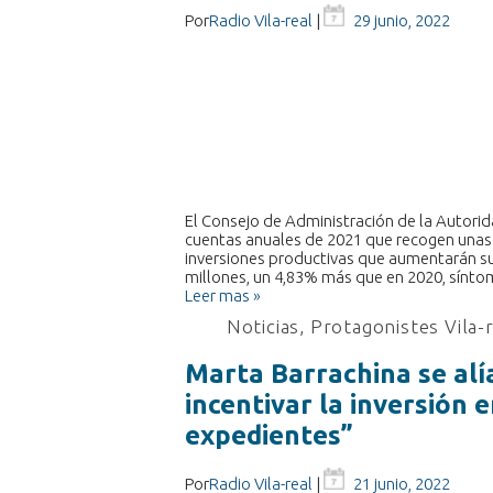
Por
Radio Vila-real
|
29 junio, 2022
El Consejo de Administración de la Autori
cuentas anuales de 2021 que recogen unas c
inversiones productivas que aumentarán su 
millones, un 4,83% más que en 2020, sínt
Leer mas »
Noticias
,
Protagonistes Vila-
Marta Barrachina se alí
incentivar la inversión 
expedientes”
Por
Radio Vila-real
|
21 junio, 2022