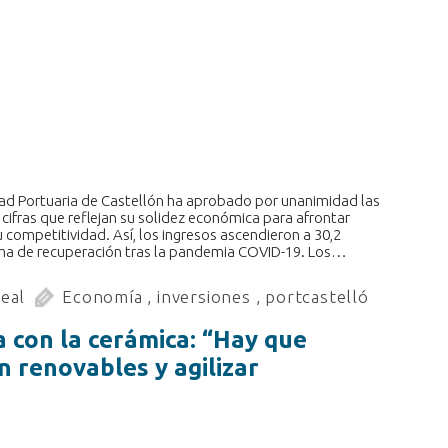
dad Portuaria de Castellón ha aprobado por unanimidad las
ifras que reflejan su solidez económica para afrontar
competitividad. Así, los ingresos ascendieron a 30,2
oma de recuperación tras la pandemia COVID-19. Los…
real
Economía
,
inversiones
,
portcastelló
a con la cerámica: “Hay que
en renovables y agilizar