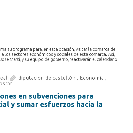
etoma su programa para, en esta ocasión, visitar la comarca de
ial a los sectores económicos y sociales de esta comarca. Así,
 José Martí, y su equipo de gobierno, reactivarán el calendario
real
diputación de castellón
,
Economía
,
costat
llones en subvenciones para
cial y sumar esfuerzos hacia la
a