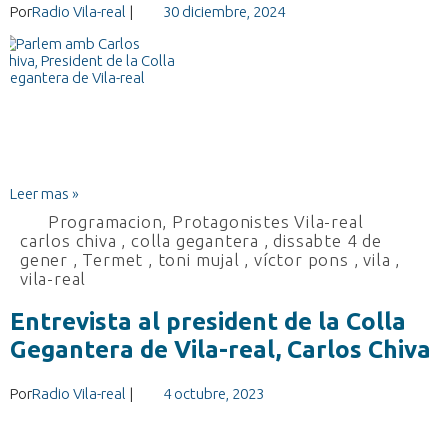
Por
Radio Vila-real
|
30 diciembre, 2024
Leer mas »
Programacion
,
Protagonistes Vila-real
carlos chiva
,
colla gegantera
,
dissabte 4 de
gener
,
Termet
,
toni mujal
,
víctor pons
,
vila
,
vila-real
Entrevista al president de la Colla
Gegantera de Vila-real, Carlos Chiva
Por
Radio Vila-real
|
4 octubre, 2023