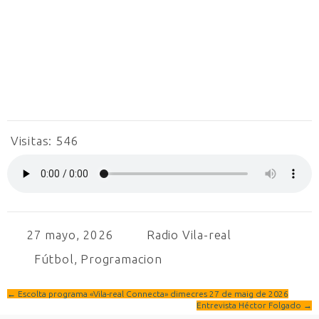
Visitas:
546
27 mayo, 2026
Radio Vila-real
Fútbol
,
Programacion
←
Escolta programa «Vila-real Connecta» dimecres 27 de maig de 2026
Entrevista Héctor Folgado
→