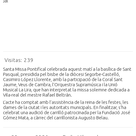
Visitas:
239
Santa Missa Pontifical celebrada aquest matí a la basílica de Sant
Pasqual, presidida pel bisbe de la diòcesi Segorbe-Castelló,
Casimiro López Llorente, amb la participació de la Coral Sant
Jaume, Veus de Cambra, l’Orquestra Supramúsica i la Unió
Musical La Lira, que han interpretat la missa solemne dedicada a
Vila-real del mestre Rafael Beltrán.
L’acte ha comptat amb l’assistència de la reina de les festes, les
dames de la ciutat i les autoritats municipals. En finalitzar, s’ha
celebrat una audició de carrilló patrocinada per la Fundació José
Gómez Mata, a càrrec del carrillonista Augusto Belau.