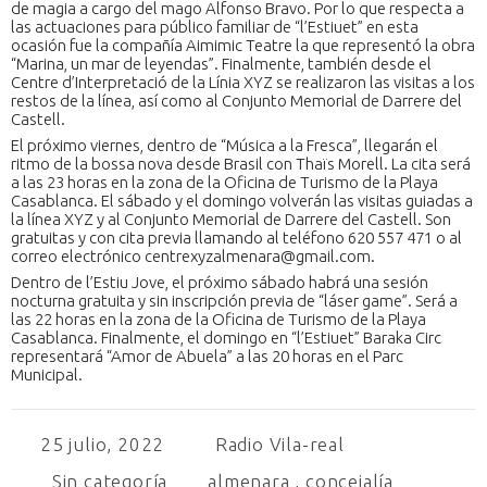
de magia a cargo del mago Alfonso Bravo. Por lo que respecta a
las actuaciones para público familiar de “l’Estiuet” en esta
ocasión fue la compañía Aimimic Teatre la que representó la obra
“Marina, un mar de leyendas”. Finalmente, también desde el
Centre d’Interpretació de la Línia XYZ se realizaron las visitas a los
restos de la línea, así como al Conjunto Memorial de Darrere del
Castell.
El próximo viernes, dentro de “Música a la Fresca”, llegarán el
ritmo de la bossa nova desde Brasil con Thaïs Morell. La cita será
a las 23 horas en la zona de la Oficina de Turismo de la Playa
Casablanca. El sábado y el domingo volverán las visitas guiadas a
la línea XYZ y al Conjunto Memorial de Darrere del Castell. Son
gratuitas y con cita previa llamando al teléfono 620 557 471 o al
correo electrónico centrexyzalmenara@gmail.com.
Dentro de l’Estiu Jove, el próximo sábado habrá una sesión
nocturna gratuita y sin inscripción previa de “láser game”. Será a
las 22 horas en la zona de la Oficina de Turismo de la Playa
Casablanca. Finalmente, el domingo en “l’Estiuet” Baraka Circ
representará “Amor de Abuela” a las 20 horas en el Parc
Municipal.
25 julio, 2022
Radio Vila-real
Sin categoría
almenara
,
concejalía