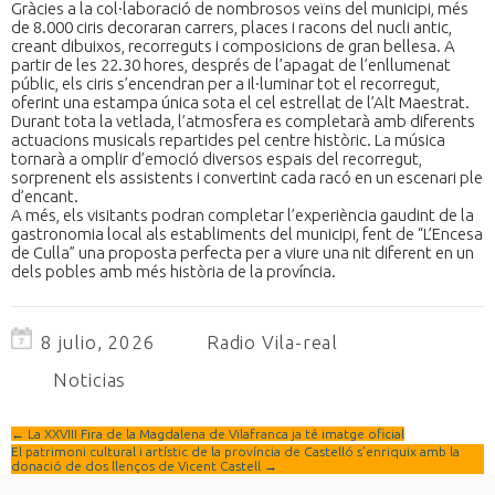
Gràcies a la col·laboració de nombrosos veïns del municipi, més
de 8.000 ciris decoraran carrers, places i racons del nucli antic,
creant dibuixos, recorreguts i composicions de gran bellesa. A
partir de les 22.30 hores, després de l’apagat de l’enllumenat
públic, els ciris s’encendran per a il·luminar tot el recorregut,
oferint una estampa única sota el cel estrellat de l’Alt Maestrat.
Durant tota la vetlada, l’atmosfera es completarà amb diferents
actuacions musicals repartides pel centre històric. La música
tornarà a omplir d’emoció diversos espais del recorregut,
sorprenent els assistents i convertint cada racó en un escenari ple
d’encant.
A més, els visitants podran completar l’experiència gaudint de la
gastronomia local als establiments del municipi, fent de “L’Encesa
de Culla” una proposta perfecta per a viure una nit diferent en un
dels pobles amb més història de la província.
8 julio, 2026
Radio Vila-real
Noticias
←
La XXVIII Fira de la Magdalena de Vilafranca ja té imatge oficial
El patrimoni cultural i artístic de la província de Castelló s’enriquix amb la
donació de dos llenços de Vicent Castell
→