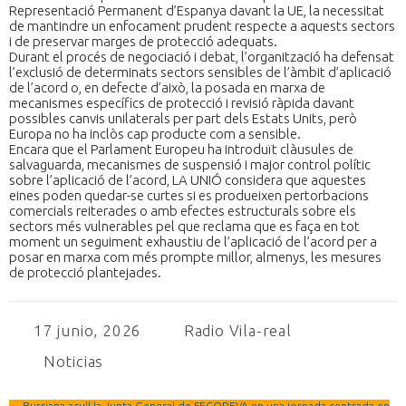
Representació Permanent d’Espanya davant la UE, la necessitat
de mantindre un enfocament prudent respecte a aquests sectors
i de preservar marges de protecció adequats.
Durant el procés de negociació i debat, l’organització ha defensat
l’exclusió de determinats sectors sensibles de l’àmbit d’aplicació
de l’acord o, en defecte d’això, la posada en marxa de
mecanismes específics de protecció i revisió ràpida davant
possibles canvis unilaterals per part dels Estats Units, però
Europa no ha inclòs cap producte com a sensible.
Encara que el Parlament Europeu ha introduït clàusules de
salvaguarda, mecanismes de suspensió i major control polític
sobre l’aplicació de l’acord, LA UNIÓ considera que aquestes
eines poden quedar-se curtes si es produeixen pertorbacions
comercials reiterades o amb efectes estructurals sobre els
sectors més vulnerables pel que reclama que es faça en tot
moment un seguiment exhaustiu de l’aplicació de l’acord per a
posar en marxa com més prompte millor, almenys, les mesures
de protecció plantejades.
17 junio, 2026
Radio Vila-real
Noticias
←
Burriana acull la Junta General de FECOREVA en una jornada centrada en