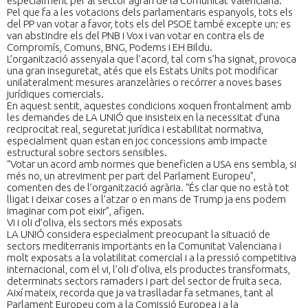
especialment per al sector agrari de la Comunitat Valenciana.
Pel que fa a les votacions dels parlamentaris espanyols, tots els
del PP van votar a favor, tots els del PSOE també excepte un; es
van abstindre els del PNB i Vox i van votar en contra els de
Compromís, Comuns, BNG, Podems i EH Bildu.
L’organització assenyala que l’acord, tal com s’ha signat, provoca
una gran inseguretat, atés que els Estats Units pot modificar
unilateralment mesures aranzelàries o recórrer a noves bases
jurídiques comercials.
En aquest sentit, aquestes condicions xoquen frontalment amb
les demandes de LA UNIÓ que insisteix en la necessitat d’una
reciprocitat real, seguretat jurídica i estabilitat normativa,
especialment quan estan en joc concessions amb impacte
estructural sobre sectors sensibles.
“Votar un acord amb normes que beneficien a USA ens sembla, si
més no, un atreviment per part del Parlament Europeu”,
comenten des de l’organització agrària. “És clar que no està tot
lligat i deixar coses a l’atzar o en mans de Trump ja ens podem
imaginar com pot eixir”, afigen.
Vi i oli d’oliva, els sectors més exposats
LA UNIÓ considera especialment preocupant la situació de
sectors mediterranis importants en la Comunitat Valenciana i
molt exposats a la volatilitat comercial i a la pressió competitiva
internacional, com el vi, l’oli d’oliva, els productes transformats,
determinats sectors ramaders i part del sector de fruita seca.
Així mateix, recorda que ja va traslladar fa setmanes, tant al
Parlament Europeu com a la Comissió Europea i a la