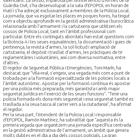
valencians. La sessió, impartida per la Intervenció d’Armes de la
Guàrdia Civil, s’ha desenvolupat a la sala d’EFOPOL en horari de
matí i s’ha adreçat exclusivament a membres de la Policia Local.
La jornada, que va esgotar les places en poques hores, ha tingut
com a objectiu aprofundir en la gestió administrativa i burocràtica
relacionada amb l’armament i la cartutxeria que utilitzen els
cossos de Policia Local, tant en l’àmbit professional com
particular. Entre els continguts abordats han estat qüestions com
la llicència A i les seues equivalències, la documentació i guies de
pertinença, la revista d’armes, la sol·licitud i ampliació de
cartutxeria, el depòsit i trasllat d’armes, les pràctiques de tir
reglamentàries i voluntàries, així com diversa normativa, entre
d’altres.
El regidor de Seguretat Pública i Emergències, Toni Marín, ha
destacat que “Vila-real, s’erigeix, una vegada més com a punt de
trobada per a la formació especialitzada de les policies locals a
l’àmbit autonòmic. Apostar per la formació contínua és apostar
per una policia més preparada, més garantista i amb major
seguretat jurídica en l’exercici de les seues funcions”. “Tenir una
policia formada els dona més seguretat i eixa seguretat també es
trasllada a la seua tasca al carrer vers a la ciutadania”, ha afirmat
el regidor.
Per la seua part, l’intendent de la Policia Local i responsable
d’EFOPOL, Ramón Martínez, ha subratllat que “aquesta és la
primera vegada que organitzem una jornada específica centrada
en la gestió administrativa de l’armament, un àmbit que genera
molts dubtes en el dia a dia dels cossos policials. La gran