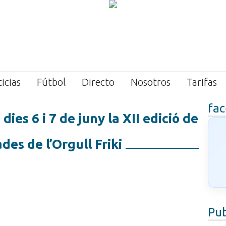
icias
Fútbol
Directo
Nosotros
Tarifas
fa
 dies 6 i 7 de juny la XII edició de
des de l’Orgull Friki
Pub