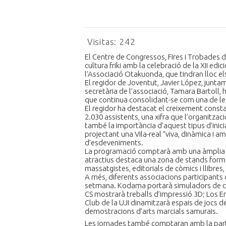
Visitas:
242
El Centre de Congressos, Fires i Trobades de
cultura friki amb la celebració de la XII edic
l’Associació Otakuonda, que tindran lloc els
El regidor de Joventut, Javier López, junta
secretària de l’associació, Tamara Bartoll,
que continua consolidant-se com una de les 
El regidor ha destacat el creixement consta
2.030 assistents, una xifra que l’organitza
també la importància d’aquest tipus d’inici
projectant una Vila-real “viva, dinàmica i a
d’esdeveniments.
La programació comptarà amb una àmplia ofer
atractius destaca una zona de stands for
massatgistes, editorials de còmics i llibres, 
A més, diferents associacions participants o
setmana. Kodama portarà simuladors de cond
CS mostrarà treballs d’impressió 3D; Los Err
Club de la UJI dinamitzarà espais de jocs de
demostracions d’arts marcials samurais.
Les jornades també comptaran amb la partic