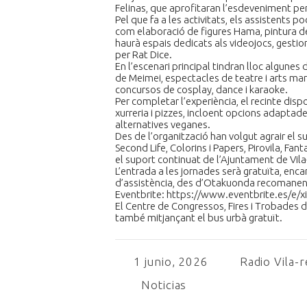
Felinas, que aprofitaran l’esdeveniment per 
Pel que fa a les activitats, els assistents
com elaboració de figures Hama, pintura de
haurà espais dedicats als videojocs, gestio
per Rat Dice.
En l’escenari principal tindran lloc algune
de Meimei, espectacles de teatre i arts mar
concursos de cosplay, dance i karaoke.
Per completar l’experiència, el recinte d
xurreria i pizzes, incloent opcions adaptad
alternatives veganes.
Des de l’organització han volgut agrair el 
Second Life, Colorins i Papers, Pirovila, Fan
el suport continuat de l’Ajuntament de Vila
L’entrada a les jornades serà gratuïta, enc
d’assistència, des d’Otakuonda recomanen r
Eventbrite: https://www.eventbrite.es/e/xi
El Centre de Congressos, Fires i Trobades de
també mitjançant el bus urbà gratuït.
1 junio, 2026
Radio Vila-r
Noticias