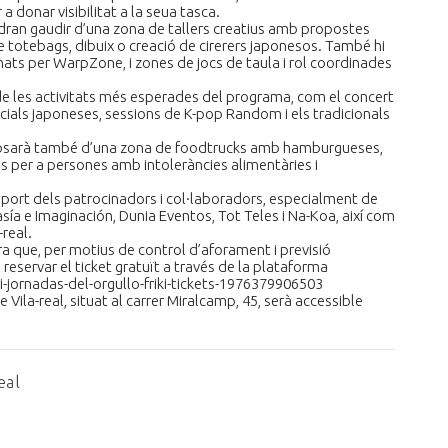
a donar visibilitat a la seua tasca.
 podran gaudir d’una zona de tallers creatius amb propostes
 totebags, dibuix o creació de cirerers japonesos. També hi
nats per WarpZone, i zones de jocs de taula i rol coordinades
s de les activitats més esperades del programa, com el concert
cials japoneses, sessions de K-pop Random i els tradicionals
isposarà també d’una zona de foodtrucks amb hamburgueses,
es per a persones amb intoleràncies alimentàries i
suport dels patrocinadors i col·laboradors, especialment de
tasía e Imaginación, Dunia Eventos, Tot Teles i Na-Koa, així com
-real.
ara que, per motius de control d’aforament i previsió
eservar el ticket gratuït a través de la plataforma
i-jornadas-del-orgullo-friki-tickets-1976379906503
 Vila-real, situat al carrer Miralcamp, 45, serà accessible
eal