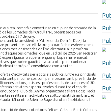
Pub
Pub
 Vila-real tornarà a convertir-se en el punt de trobada de la
ió de les Jornades de l’Orgull Friki, organitzades per
 pròxims 6 i 7 de juny.
Pub
ment amb la presidenta d’Otakuonda, Desirée Díaz, i la
 han presentat el cartell i la programació d’un esdeveniment
cites més destacades de l’oci alternatiu a la província.
nt d’aquestes jornades, que en l’edició de 2025 van registrar
ció espera igualar o superar enguany. López ha remarcat
atives que poden gaudir tota la família per a continuar
Pub
mb identitat pròpia”, consolidada com a ciutat
ta d’activitats per a tots els públics. Entre els principals
Pub
mada tant per comerços com per artesans, amb presència de
llibreries, autors, artistes i professionals de la impressió 3D.
feriran activitats especialitzades durant tot el cap de
Pub
ucció; el Club del Anime organitzarà tallers i jocs; Hacks
antes realitzaran activitats de softcombat i tir amb arc; el
 taula i Minami no Saien no Bugeisha oferirà exhibicions i
ipació de dues protectores felines, Gats de Barri i Colonias