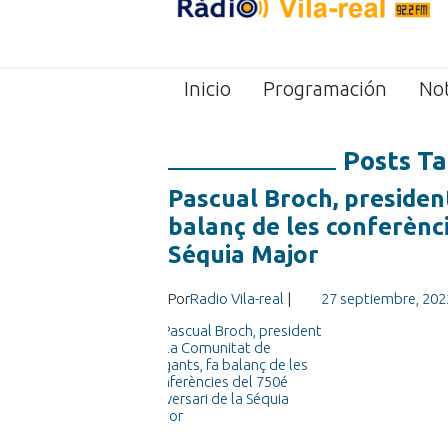
Inicio
Programación
Not
Posts Ta
Pascual Broch, presiden
balanç de les conferènci
Séquia Major
Por
Radio Vila-real
|
27 septiembre, 202