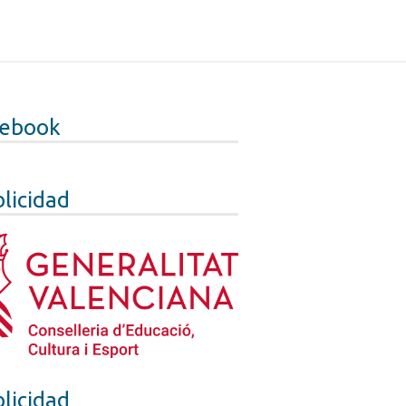
cebook
licidad
licidad