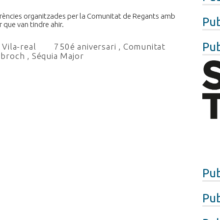
ferències organitzades per la Comunitat de Regants amb
Pub
 que van tindre ahir.
Pub
Vila-real
750é aniversari
,
Comunitat
 broch
,
Séquia Major
Pub
Pub