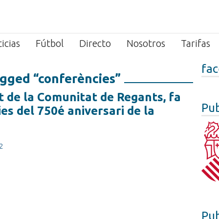
icias
Fútbol
Directo
Nosotros
Tarifas
fa
gged “conferències”
t de la Comunitat de Regants, fa
Pub
es del 750é aniversari de la
2
Pub