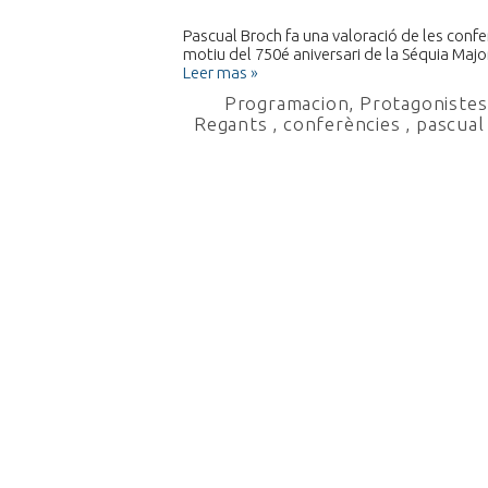
Pascual Broch fa una valoració de les con
motiu del 750é aniversari de la Séquia Major
Leer mas »
Programacion
,
Protagonistes 
Regants
,
conferències
,
pascual