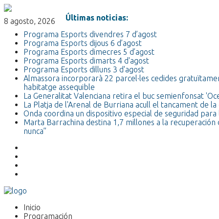
Últimas noticias:
8 agosto, 2026
Programa Esports divendres 7 d’agost
Programa Esports dijous 6 d’agost
Programa Esports dimecres 5 d’agost
Programa Esports dimarts 4 d'agost
Programa Esports dilluns 3 d'agost
Almassora incorporarà 22 parcel·les cedides gratuïtamen
habitatge assequible
La Generalitat Valenciana retira el buc semienfonsat 'O
La Platja de l'Arenal de Burriana acull el tancament de
Onda coordina un dispositivo especial de seguridad para l
Marta Barrachina destina 1,7 millones a la recuperación 
nunca”
Inicio
Programación