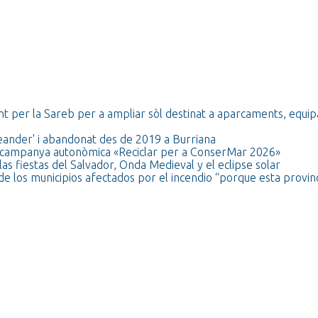
t per la Sareb per a ampliar sòl destinat a aparcaments, equi
ceander' i abandonat des de 2019 a Burriana
 la campanya autonòmica «Reciclar per a ConserMar 2026»
as fiestas del Salvador, Onda Medieval y el eclipse solar
de los municipios afectados por el incendio “porque esta provinc