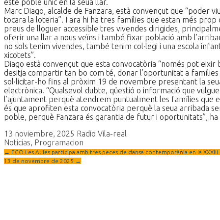
este poble únic en la seua llar.
Marc Diago, alcalde de Fanzara, està convençut que “poder viu
tocara la loteria”. I ara hi ha tres famílies que estan més pro
preus de lloguer accessible tres vivendes dirigides, principalm
oferir una llar a nous veïns i també fixar població amb l’arrib
no sols tenim vivendes, també tenim col·legi i una escola infan
xicotets”.
Diago està convençut que esta convocatòria “només pot eixir 
desitja compartir tan bo com té, donar l’oportunitat a famílies 
sol·licitar-ho fins al pròxim 19 de novembre presentant la seua 
electrònica. “Qualsevol dubte, qüestió o informació que vulg
l’ajuntament perquè atendrem puntualment les famílies que e
és que aprofiten esta convocatòria perquè la seua arribada se
poble, perquè Fanzara és garantia de futur i oportunitats”, ha 
13 noviembre, 2025
Radio Vila-real
Noticias
,
Programacion
←
ECO Les Aules participa amb tres peces de dansa contemporània en la XXXII
13 de novembre de 2025
→