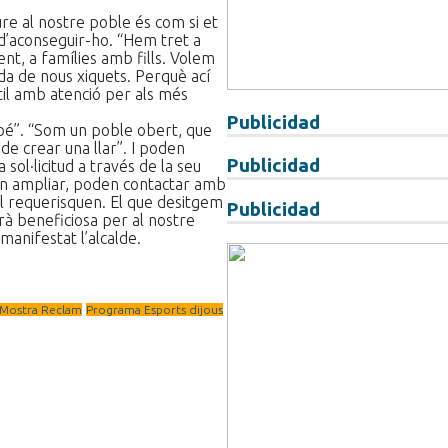
re al nostre poble és com si et
p d’aconseguir-ho. “Hem tret a
ent, a famílies amb fills. Volem
ada de nous xiquets. Perquè ací
til amb atenció per als més
Publicidad
bé”. “Som un poble obert, que
de crear una llar”. I poden
Publicidad
sol·licitud a través de la seu
uen ampliar, poden contactar amb
l requerisquen. El que desitgem
Publicidad
rà beneficiosa per al nostre
manifestat l’alcalde.
I Mostra Reclam
Programa Esports dijous