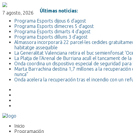
Últimas noticias:
7 agosto, 2026
Programa Esports dijous 6 d’agost
Programa Esports dimecres 5 d’agost
Programa Esports dimarts 4 d'agost
Programa Esports dilluns 3 d'agost
Almassora incorporarà 22 parcel·les cedides gratuïtamen
habitatge assequible
La Generalitat Valenciana retira el buc semienfonsat 'O
La Platja de l'Arenal de Burriana acull el tancament de
Onda coordina un dispositivo especial de seguridad para l
Marta Barrachina destina 1,7 millones a la recuperación 
nunca”
Onda acelera la recuperación tras el incendio con un re
Inicio
Programación