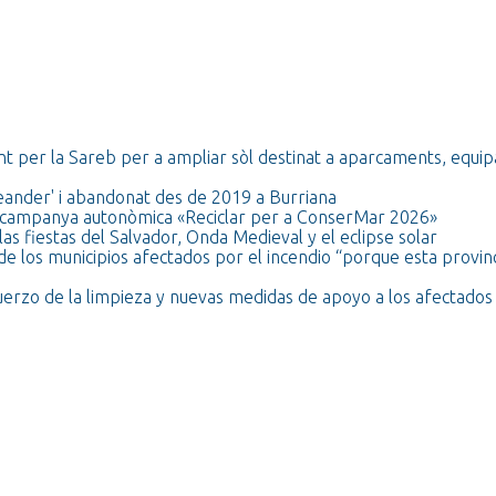
t per la Sareb per a ampliar sòl destinat a aparcaments, equi
ceander' i abandonat des de 2019 a Burriana
 la campanya autonòmica «Reciclar per a ConserMar 2026»
as fiestas del Salvador, Onda Medieval y el eclipse solar
de los municipios afectados por el incendio “porque esta provinc
fuerzo de la limpieza y nuevas medidas de apoyo a los afectados